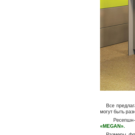
Все предлага
могут быть раз
Ресепшн-стой
«
MEGAN
».
Размеры, форм