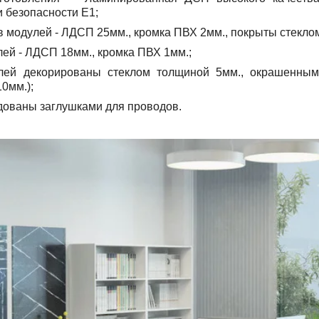
и безопасности Е1;
в модулей - ЛДСП 25мм., кромка ПВХ 2мм., покрыты стекло
лей - ЛДСП 18мм., кромка ПВХ 1мм.;
лей декорированы стеклом толщиной 5мм., окрашенны
10мм.)
;
дованы заглушками для проводов
.