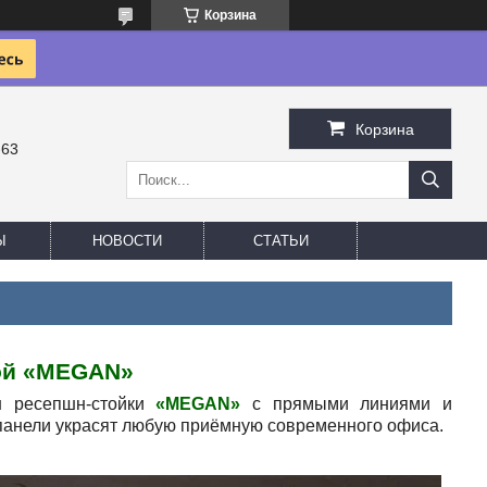
Корзина
Корзина
-63
Ы
НОВОСТИ
СТАТЬИ
й «
MEGAN
»
ресепшн-стойки
«
MEGAN
»
с прямыми линиями и
панели украсят любую приёмную современного офиса.