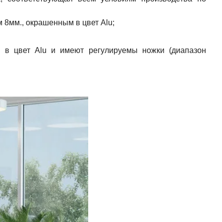
м 8мм., окрашенным в цвет
Alu
;
м в цвет
Alu
и имеют регулируемы ножки (диапазон